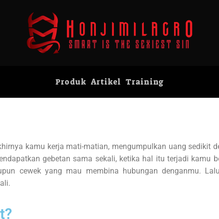
Produk
Artikel
Training
irnya kamu kerja mati-matian, mengumpulkan uang sedikit dem
patkan gebetan sama sekali, ketika hal itu terjadi kamu berp
tupun cewek yang mau membina hubungan denganmu. Lalu 
li.
t?