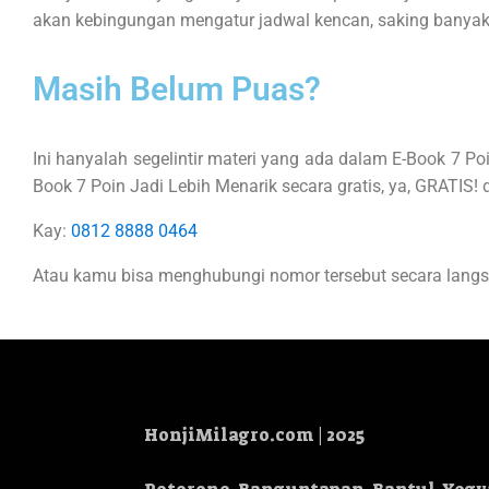
akan kebingungan mengatur jadwal kencan, saking bany
Masih Belum Puas?
Ini hanyalah segelintir materi yang ada dalam E-Book 7 P
Book 7 Poin Jadi Lebih Menarik secara gratis, ya, GRATIS
Kay:
0812 8888 0464
Atau kamu bisa menghubungi nomor tersebut secara langsu
HonjiMilagro.com | 2025