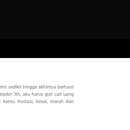
i sedikit hingga akhirnya berhasil
ikir "Ah, aku harus giat cari uang
kamu frustasi, kesal, marah dan