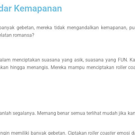
kadar Kemapanan
banyak gebetan, mereka tidak mengandalkan kemapanan, pu
elatan romansa?
ihai dalam menciptakan suasana yang asik, suasana yang FUN
ahkan hingga menangis. Mereka mampu menciptakan roller co
lah segalanya. Memang benar semua terlihat mudah jika kamu 
ingin memiliki banyak gebetan. Ciptakan
roller coaster
emosi d