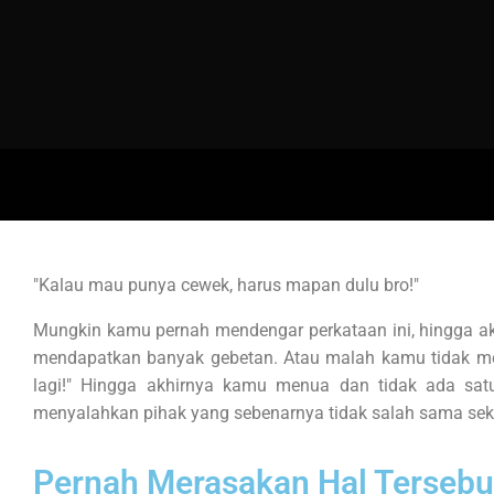
"Kalau mau punya cewek, harus mapan dulu bro!"
Mungkin kamu pernah mendengar perkataan ini, hingga akh
mendapatkan banyak gebetan. Atau malah kamu tidak menda
lagi!" Hingga akhirnya kamu menua dan tidak ada sa
menyalahkan pihak yang sebenarnya tidak salah sama seka
Pernah Merasakan Hal Tersebu