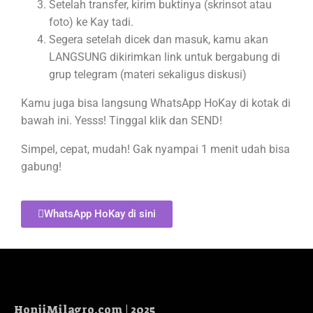
Setelah transfer, kirim buktinya (skrinsot atau
foto) ke Kay tadi.
Segera setelah dicek dan masuk, kamu akan
LANGSUNG dikirimkan link untuk bergabung di
grup telegram (materi sekaligus diskusi)
Kamu juga bisa langsung WhatsApp HoKay di kotak di
bawah ini. Yesss! Tinggal klik dan SEND!
Simpel, cepat, mudah! Gak nyampai 1 menit udah bisa
gabung!
WhatsApp HoKay di sini
HonjiMilagro.com | 2025