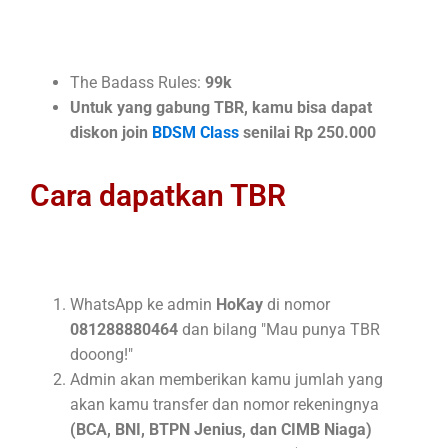
The Badass Rules:
9
9k
Untuk yang gabung TBR, kamu bisa dapat
diskon join
BDSM Class
senilai Rp 250.000
Cara dapatkan TBR
WhatsApp ke admin
Ho
Kay
di nomor
081288880464
dan bilang "Mau punya TBR
dooong!"
Admin akan memberikan kamu jumlah yang
akan kamu transfer dan nomor rekeningnya
(BCA, BNI, BTPN Jenius, dan CIMB Niaga)