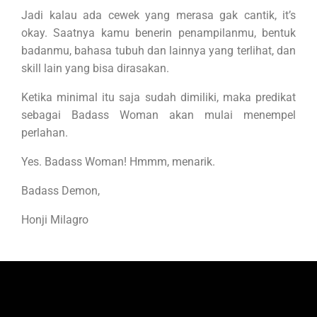
Jadi kalau ada cewek yang merasa gak cantik, it’s
okay. Saatnya kamu benerin penampilanmu, bentuk
badanmu, bahasa tubuh dan lainnya yang terlihat, dan
skill lain yang bisa dirasakan.
Ketika minimal itu saja sudah dimiliki, maka predikat
sebagai Badass Woman akan mulai menempel
perlahan.
Yes. Badass Woman! Hmmm, menarik.
Badass Demon,
Honji Milagro